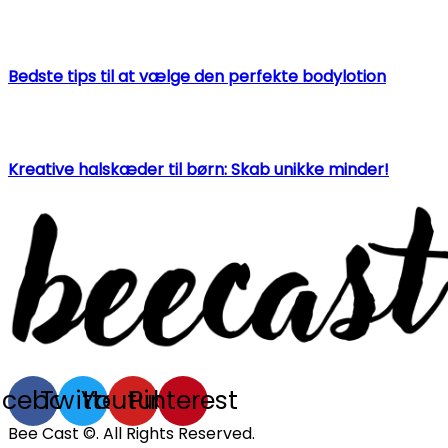
Bedste tips til at vælge den perfekte bodylotion
Kreative halskæder til børn: Skab unikke minder!
acebook
Twitter
Youtube
Pinterest
Bee Cast ©. All Rights Reserved.