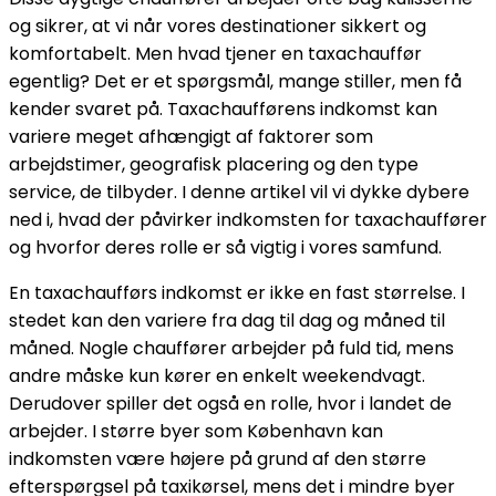
og sikrer, at vi når vores destinationer sikkert og
komfortabelt. Men hvad tjener en taxachauffør
egentlig? Det er et spørgsmål, mange stiller, men få
kender svaret på. Taxachaufførens indkomst kan
variere meget afhængigt af faktorer som
arbejdstimer, geografisk placering og den type
service, de tilbyder. I denne artikel vil vi dykke dybere
ned i, hvad der påvirker indkomsten for taxachauffører
og hvorfor deres rolle er så vigtig i vores samfund.
En taxachaufførs indkomst er ikke en fast størrelse. I
stedet kan den variere fra dag til dag og måned til
måned. Nogle chauffører arbejder på fuld tid, mens
andre måske kun kører en enkelt weekendvagt.
Derudover spiller det også en rolle, hvor i landet de
arbejder. I større byer som København kan
indkomsten være højere på grund af den større
efterspørgsel på taxikørsel, mens det i mindre byer